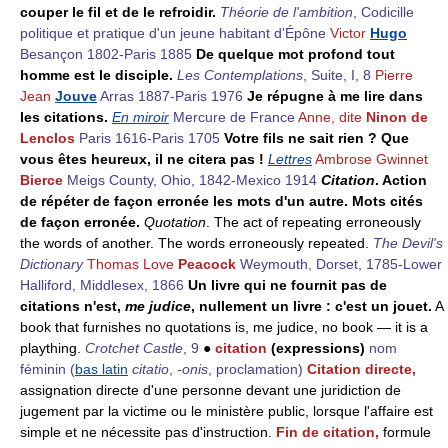
couper le fil et de le refroidir.
Théorie de l'ambition
, Codicille
politique et pratique d'un jeune habitant d'Épône
Victor
Hugo
Besançon 1802-Paris 1885
De quelque mot profond tout
homme est le disciple.
Les Contemplations
, Suite, I, 8
Pierre
Jean
Jouve
Arras 1887-Paris 1976
Je répugne à me lire dans
les citations.
En miroir
Mercure de France
Anne, dite
Ninon de
Lenclos
Paris 1616-Paris 1705
Votre fils ne sait rien ? Que
vous êtes heureux, il ne citera pas !
Lettres
Ambrose Gwinnet
Bierce
Meigs County, Ohio, 1842-Mexico 1914
Citation
. Action
de répéter de façon erronée les mots d'un autre. Mots cités
de façon erronée.
Quotation
. The act of repeating erroneously
the words of another. The words erroneously repeated.
The Devil's
Dictionary
Thomas Love
Peacock
Weymouth, Dorset, 1785-Lower
Halliford, Middlesex, 1866
Un livre qui ne fournit pas de
citations n'est,
me judice
, nullement un livre : c'est un jouet.
A
book that furnishes no quotations is, me judice, no book — it is a
plaything.
Crotchet Castle
, 9
●
citation
(expressions)
nom
féminin
(
bas latin
citatio
,
-onis
, proclamation)
Citation directe,
assignation directe d'une personne devant une juridiction de
jugement par la victime ou le ministère public, lorsque l'affaire est
simple et ne nécessite pas d'instruction.
Fin de citation,
formule