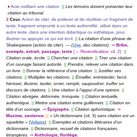
♦
Acte notifiant une citation.
||
Les témoins doivent présenter leur
citation au tribunal.
2
Cour.
Action de citer, de prélever et de réutiliser un fragment de
texte; fragment emprunté à un texte authentifié, utilisé dans un
autre texte, dans une intention didactique ou esthétique, pour
illustrer ou appuyer ce qui est écrit.
||
La citation d'une phrase de
Shakespeare
(action de citer).
—
(
Une
, des citations).
⇒
Bribe,
exemple, extrait, passage, texte
(→ Revendicateur, cit. 2).
||
Citation orale, écrite.
||
Chercher une citation.
||
Tirer une citation
d'un ouvrage faisant autorité.
||
Prendre, relever une citation dans
un livre.
||
Donner la référence d'une citation.
||
Justifier ses
citations.
||
Multiplier les citations.
||
Émailler, entrelarder, farcir,
hérisser, illustrer, larder, orner, remplir, saupoudrer, truffer un
discours de citations.
||
Une citation à l'appui d'une opinion.
||
Citation abrégée, déformée, tronquée.
||
Citation textuelle,
authentique.
||
Mettre une citation entre guillemets.
||
Citation en
tête d'un ouvrage.
⇒
Épigraphe.
||
Citation aphoristique.
⇒
Maxime, sentence.
||
« Un dictionnaire
(cit. 3)
sans citation est un
squelette »
(
Voltaire
).
||
Exemples et citations littéraires d'un
dictionnaire.
||
Dictionnaire, recueil de citations françaises,
étrangères.
⇒
Anthologie, florilège.