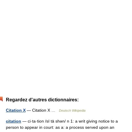
Regardez d'autres dictionnaires:
Citation X
— Citation X …
Deutsch Wikipedia
citation
— ci·ta·tion /sī tā shən/ n 1: a writ giving notice to a
person to appear in court: as a: a process served upon an