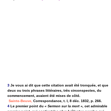
3
Je vous ai dit que cette citation avait été tronquée, et que
deux ou trois phrases littéraires, très circonspectes, du
commencement, avaient été mises de côté.
Sainte-Beuve,
Correspondance, t. I, 8 déc. 1832, p. 266.
4
Le premier point du
« Sermon sur la mort »,
cet admirable