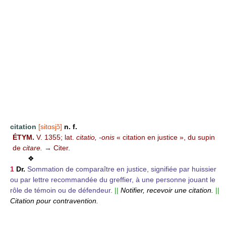
citation
[sitɑsjɔ̃]
n. f.
ÉTYM.
V. 1355; lat.
citatio, -onis
« citation en justice », du supin
de
citare.
→ Citer.
❖
1
Dr.
Sommation de comparaître en justice, signifiée par huissier
ou par lettre recommandée du greffier, à une personne jouant le
rôle de témoin ou de défendeur.
||
Notifier, recevoir une citation.
||
Citation pour contravention.