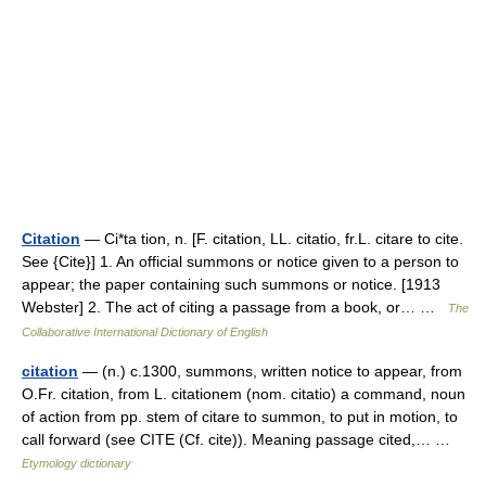
Citation
— Ci*ta tion, n. [F. citation, LL. citatio, fr.L. citare to cite.
See {Cite}] 1. An official summons or notice given to a person to
appear; the paper containing such summons or notice. [1913
Webster] 2. The act of citing a passage from a book, or… …
The
Collaborative International Dictionary of English
citation
— (n.) c.1300, summons, written notice to appear, from
O.Fr. citation, from L. citationem (nom. citatio) a command, noun
of action from pp. stem of citare to summon, to put in motion, to
call forward (see CITE (Cf. cite)). Meaning passage cited,… …
Etymology dictionary