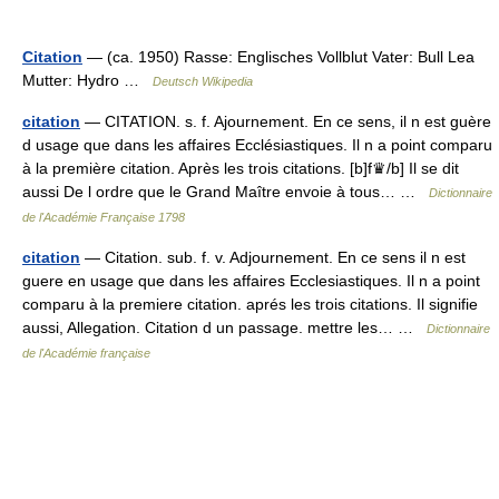
Citation
— (ca. 1950) Rasse: Englisches Vollblut Vater: Bull Lea
Mutter: Hydro …
Deutsch Wikipedia
citation
— CITATION. s. f. Ajournement. En ce sens, il n est guère
d usage que dans les affaires Ecclésiastiques. Il n a point comparu
à la première citation. Après les trois citations. [b]f♛/b] Il se dit
aussi De l ordre que le Grand Maître envoie à tous… …
Dictionnaire
de l'Académie Française 1798
citation
— Citation. sub. f. v. Adjournement. En ce sens il n est
guere en usage que dans les affaires Ecclesiastiques. Il n a point
comparu à la premiere citation. aprés les trois citations. Il signifie
aussi, Allegation. Citation d un passage. mettre les… …
Dictionnaire
de l'Académie française