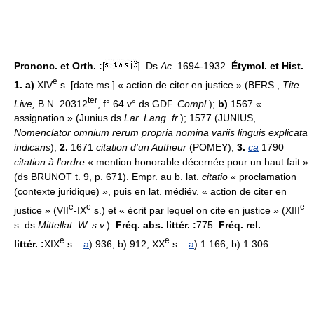
Prononc. et Orth. :
[
]. Ds
Ac.
1694-1932.
Étymol. et Hist.
e
1. a)
XIV
s. [date ms.] « action de citer en justice » (BERS.,
Tite
ter
Live,
B.N. 20312
, f° 64 v° ds GDF.
Compl.
);
b)
1567 «
assignation » (Junius ds
Lar. Lang. fr.
); 1577 (JUNIUS,
Nomenclator omnium rerum propria nomina variis linguis explicata
indicans
);
2.
1671
citation d'un Autheur
(POMEY);
3.
ca
1790
citation à l'ordre
« mention honorable décernée pour un haut fait »
(ds BRUNOT t. 9, p. 671). Empr. au b. lat.
citatio
« proclamation
(contexte juridique) », puis en lat. médiév. « action de citer en
e
e
e
justice » (VII
-IX
s.) et « écrit par lequel on cite en justice » (XIII
s. ds
Mittellat. W. s.v.
).
Fréq. abs. littér. :
775.
Fréq. rel.
e
e
littér. :
XIX
s. :
a
) 936, b) 912; XX
s. :
a
) 1 166, b) 1 306.