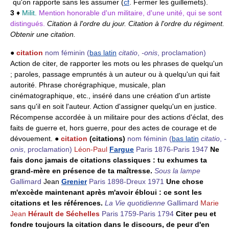
qu'on rapporte sans les assumer (
cf
. Fermer les guillemets).
3
♦
Milit.
Mention honorable d'un militaire, d'une unité, qui se sont
distingués.
Citation à l'ordre du jour. Citation à l'ordre du régiment.
Obtenir une citation.
●
citation
nom féminin
(
bas latin
citatio
,
-onis
, proclamation)
Action de citer, de rapporter les mots ou les phrases de quelqu'un
; paroles, passage empruntés à un auteur ou à quelqu'un qui fait
autorité. Phrase chorégraphique, musicale, plan
cinématographique, etc., inséré dans une création d'un artiste
sans qu'il en soit l'auteur. Action d'assigner quelqu'un en justice.
Récompense accordée à un militaire pour des actions d'éclat, des
faits de guerre et, hors guerre, pour des actes de courage et de
dévouement. ●
citation
(citations)
nom féminin
(
bas latin
citatio
,
-
onis
, proclamation)
Léon-Paul
Fargue
Paris 1876-Paris 1947
Ne
fais donc jamais de citations classiques : tu exhumes ta
grand-mère en présence de ta maîtresse.
Sous la lampe
Gallimard
Jean
Grenier
Paris 1898-Dreux 1971
Une chose
m'excède maintenant après m'avoir ébloui : ce sont les
citations et les références.
La Vie quotidienne
Gallimard
Marie
Jean
Hérault de Séchelles
Paris 1759-Paris 1794
Citer peu et
fondre toujours la citation dans le discours, de peur d'en