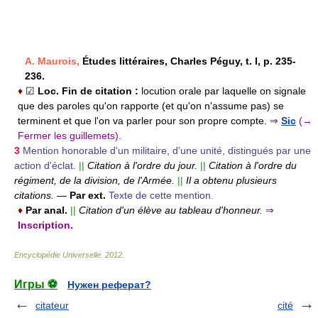
A. Maurois,
Études littéraires, Charles Péguy, t. I, p. 235-
236.
♦
☑
Loc.
Fin de citation :
locution orale par laquelle on signale
que des paroles qu'on rapporte (et qu'on n'assume pas) se
terminent et que l'on va parler pour son propre compte.
⇒
Sic
(→
Fermer les guillemets).
3
Mention honorable d'un militaire, d'une unité, distingués par une
action d'éclat.
||
Citation à l'ordre du jour.
||
Citation à l'ordre du
régiment, de la division, de l'Armée.
||
Il a obtenu plusieurs
citations.
—
Par ext.
Texte de cette mention.
♦
Par anal.
||
Citation d'un élève au tableau d'honneur.
⇒
Inscription.
Encyclopédie Universelle
.
2012
.
Игры ⚽
Нужен реферат?
citateur
cité