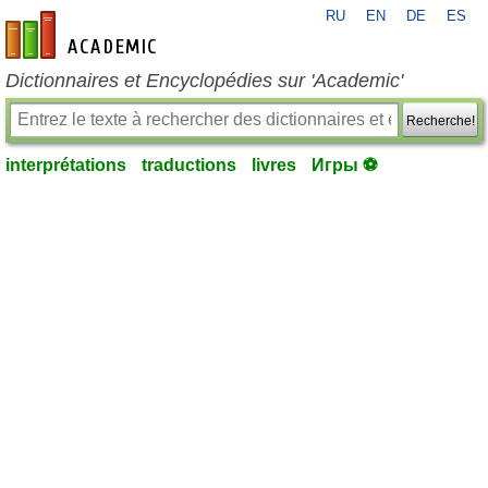
RU
EN
DE
ES
fr-academic.com
Dictionnaires et Encyclopédies sur 'Academic'
Recherche!
interprétations
traductions
livres
Игры ⚽