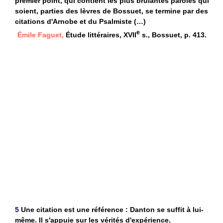
premier point, qui contient les plus brûlantes paroles qui
soient, parties des lèvres de Bossuet, se termine par des
citations d'Arnobe et du Psalmiste (…)
e
Émile Faguet,
Étude littéraires, XVII
s., Bossuet, p. 413.
5
Une citation est une référence : Danton se suffit à lui-
même. Il s'appuie sur les vérités d'expérience.