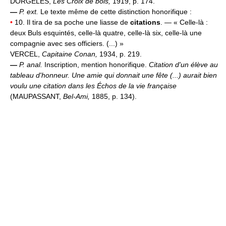
DORGELÈS,
Les Croix de bois,
1919, p. 174.
—
P. ext.
Le texte même de cette distinction honorifique :
•
10. Il tira de sa poche une liasse de
citations
. — « Celle-là :
deux Buls esquintés, celle-là quatre, celle-là six, celle-là une
compagnie avec ses officiers. (...) »
VERCEL,
Capitaine Conan,
1934, p. 219.
—
P. anal.
Inscription, mention honorifique.
Citation d'un élève au
tableau d'honneur.
Une amie qui donnait une fête (...) aurait bien
voulu une citation dans les Échos de la vie française
(MAUPASSANT,
Bel-Ami,
1885, p. 134).