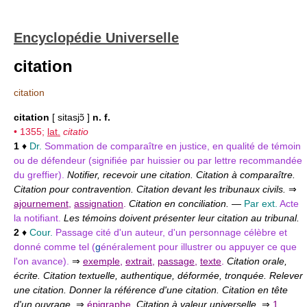
Encyclopédie Universelle
citation
citation
citation
[ sitasjɔ̃ ]
n. f.
• 1355;
lat.
citatio
1
♦
Dr.
Sommation de comparaître en justice, en qualité de témoin
ou de défendeur (signifiée par huissier ou par lettre recommandée
du greffier).
Notifier, recevoir une citation. Citation à comparaître.
Citation pour contravention. Citation devant les tribunaux civils.
⇒
ajournement
,
assignation
.
Citation en conciliation.
—
Par ext.
Acte
la notifiant.
Les témoins doivent présenter leur citation au tribunal.
2
♦
Cour.
Passage cité d'un auteur, d'un personnage célèbre et
donné comme tel (
g
énéralement pour illustrer ou appuyer ce que
l'on avance).
⇒
exemple
,
extrait
,
passage
,
texte
.
Citation orale,
écrite. Citation textuelle, authentique, déformée, tronquée. Relever
une citation. Donner la référence d'une citation. Citation en tête
d'un ouvrage.
⇒
épigraphe
.
Citation à valeur universelle.
⇒
1.